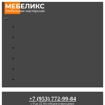
Skip
to
content
Toggle
Услуги
Navigation
Цены
Материалы
Наши работы
О компании
Контакты
+7 (953) 772-99-84
c 9 до 22 без обедов и выходных