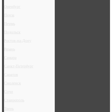
Оренбург
Пенза
Пермь
Подольск
Ростов-на-Дону
Рязань
Самара
Санкт-Петербург
Саратов
Смоленск
Сочи
Ставрополь
Тверь