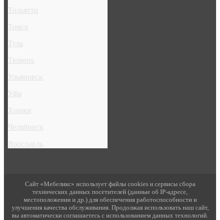
Тольятти
Томск
Тула
Тюмень
Ульяновск
Уфа
Химки
Челябинск
Ярославль
Сайт «Мебеликс» использует файлы cookies и сервисы сбора
технических данных посетителей (данные об IP-адресе,
местоположении и др.) для обеспечения работоспособности и
улучшения качества обслуживания. Продолжая использовать наш сайт,
вы автоматически соглашаетесь с использованием данных технологий.