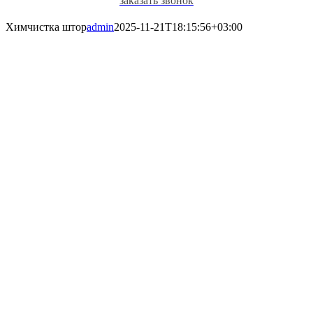
заказать звонок
Химчистка штор
admin
2025-11-21T18:15:56+03:00
ХИМЧИСТКА
ШТОР В
НОВОСИБИРСКЕ
Качественно и недорого, с
выездом на дом и в офис