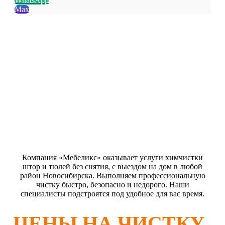
WhatsApp
Max
Устраним пятна и запахи
любой сложности на 100%
Чистящие средства
100% безопасные
Выезд специалиста
в день обращения
Компания «Мебеликс» оказывает услуги химчистки
штор и тюлей без снятия, с выездом на дом в любой
район Новосибирска. Выполняем профессиональную
чистку быстро, безопасно и недорого. Наши
специалисты подстроятся под удобное для вас время.
ЦЕНЫ НА ЧИСТКУ